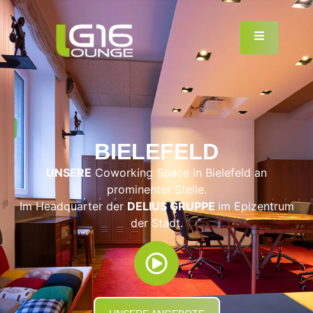
BIELEFELD
UNSERE
Coworking Space in Bielefeld an
prominenter Stelle.
Im Headquarter der
DELIUS GRUPPE
im Epizentrum
der Stadt.