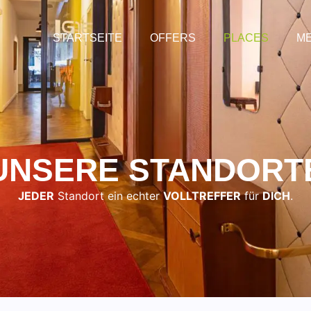
STARTSEITE
OFFERS
PLACES
M
UNSERE STANDORT
JEDER
Standort ein echter
VOLLTREFFER
für
DICH
.