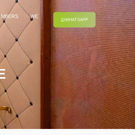
EMBERS
WE
WHATSAPP
E